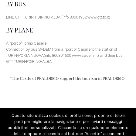
BY BUS
LINE GTT TURIN-POIRINO-ALBA (info 80001952 www.gtt.to.it)
BY PLANE
Airport of Torino Caselle .
Connection by bus SADEM from airport of Caselle to the station of
TURIN-PORTA NUOVA(info 800801600 www.sadem .it) and then bus
GTT TURIN-POIRINO-ALBA
“The Castle of PRALORMO support the tourism in PRALORMO”
Questo sito utilizza cookies di profilazione, propri e di terze
parti per migliorare la navigazione e per inviarti messaggi
pubblicitari personalizzati. Cliccando su un qualunque elemento
del sito oppure cliccando sul bottone “Accetto” acconsenti