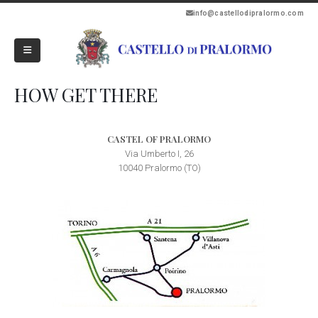
info@castellodipralormo.com
HOW GET THERE
CASTEL OF PRALORMO
Via Umberto I, 26
10040 Pralormo (TO)