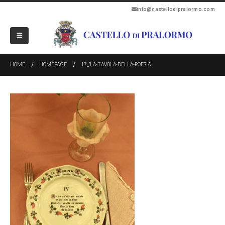
info@castellodipralormo.com
HOME
HOMEPAGE
17_’LA-TAVOLA-DELLA-POESIA’