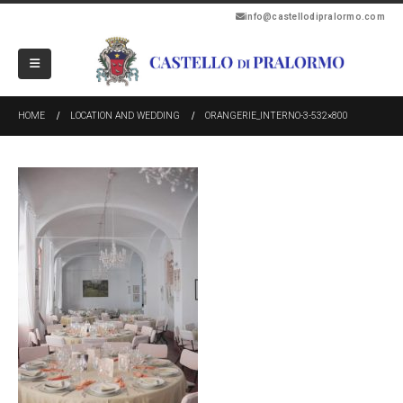
info@castellodipralormo.com
HOME
LOCATION AND WEDDING
ORANGERIE_INTERNO-3-532×800