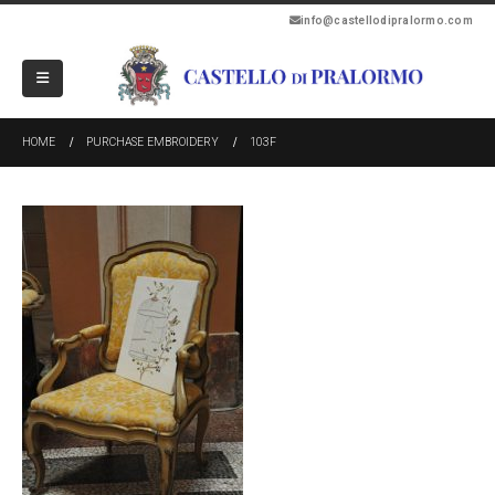
info@castellodipralormo.com
HOME
PURCHASE EMBROIDERY
103F