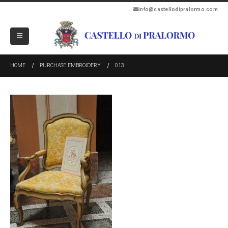
info@castellodipralormo.com
HOME
PURCHASE EMBROIDERY
013