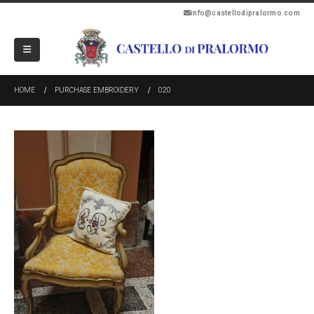
info@castellodipralormo.com
HOME
PURCHASE EMBROIDERY
020