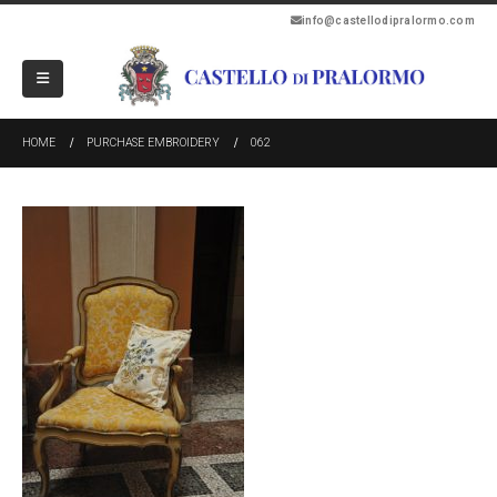
info@castellodipralormo.com
HOME
PURCHASE EMBROIDERY
062