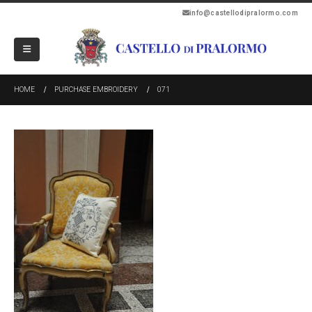
info@castellodipralormo.com
HOME
PURCHASE EMBROIDERY
071