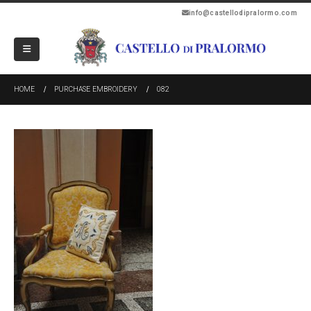
info@castellodipralormo.com
HOME
PURCHASE EMBROIDERY
082