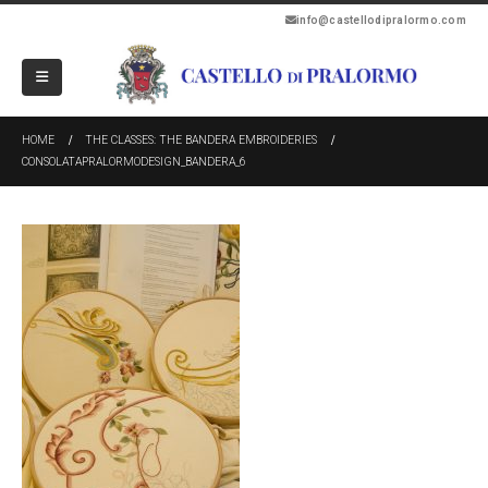
info@castellodipralormo.com
HOME
THE CLASSES: THE BANDERA EMBROIDERIES
CONSOLATAPRALORMODESIGN_BANDERA_6