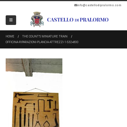
info@castellodipralormo.com
HOME
THE COUNT’S MINIATURE TRAIN
OFFICINA-RIPARAZIONI-PLANCIA-ATTREZZI-1-532×800