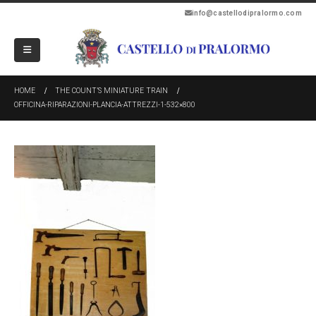
info@castellodipralormo.com
HOME
THE COUNT’S MINIATURE TRAIN
OFFICINA-RIPARAZIONI-PLANCIA-ATTREZZI-1-532×800