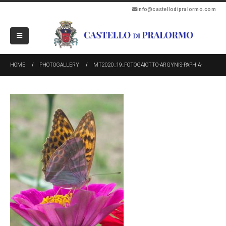
info@castellodipralormo.com
HOME
PHOTOGALLERY
MT2020_19_FOTOGAIOTTO-ARGYNIS-PAPHIA-