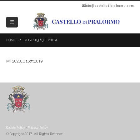
info@castellodipralormo.com
HOME
MT2020_CS_OTT2019
MT2020_Cs_ott2019
Cookie Policy
-
Privacy Policy
© Copyright 2017. All Rights Reserved.