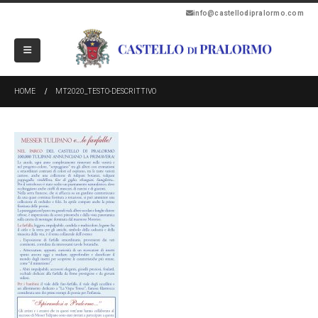
info@castellodipralormo.com
HOME
MT2020_TESTO-DESCRITTIVO