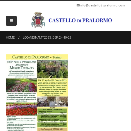
info@castellodipralormo.com
HOME
LOCANDINAMT2023_DEF_24-10-22