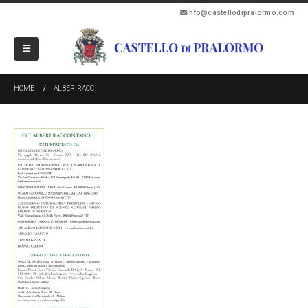
info@castellodipralormo.com
HOME
ALBERIRACC