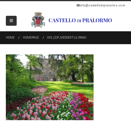
info@castellodipralormo.com
HOME
HOMEPAGE
005_CDP_MESSERTULIPANO-