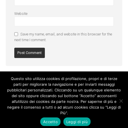
Website
Save my name, email, and website in this browser for the
next time I comment.
Questo sito utilizza cookies di profilazione, propri e di terze
parti per migliorare la navigazione e per inviarti messaggi
pubblicitari personalizzati. Cliccando su un qualunque elemento
del sito oppure cliccando sul bottone “Accetto” acconsenti
all’utilizzo dei cookies da parte nostra. Per saperne di più e
negare il consenso a tutti o ad alcuni cookies clicca su "Leggi di
Più".
Cookie Policy
-
Privacy Policy
Accetto
Leggi di più
© Copyright 2017. All Rights Reserved.