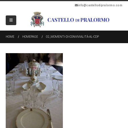
info@castellodipralormo.com
HOME
HOMEPAGE
02_MOMENTI-DI-CONVIVIALITÀ-AL-CDP