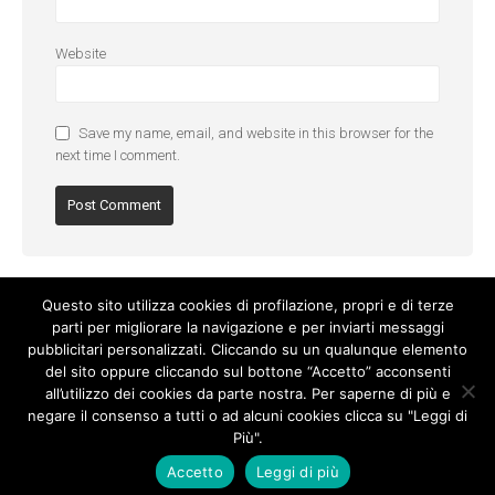
Website
Save my name, email, and website in this browser for the
next time I comment.
Questo sito utilizza cookies di profilazione, propri e di terze
parti per migliorare la navigazione e per inviarti messaggi
pubblicitari personalizzati. Cliccando su un qualunque elemento
del sito oppure cliccando sul bottone “Accetto” acconsenti
all’utilizzo dei cookies da parte nostra. Per saperne di più e
negare il consenso a tutti o ad alcuni cookies clicca su "Leggi di
Più".
Cookie Policy
-
Privacy Policy
Accetto
Leggi di più
© Copyright 2017. All Rights Reserved.