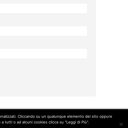
ersonalizzati. Cliccando su un qualunque elemento del sito oppure
Cookie Policy
-
Privacy Policy
 tutti o ad alcuni cookies clicca su "Leggi di Più".
© Copyright 2017. All Rights Reserved.