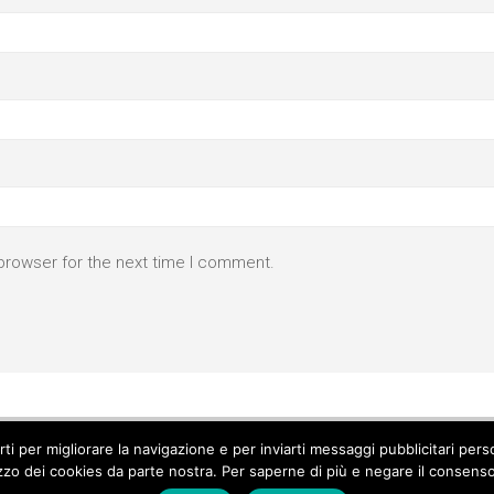
browser for the next time I comment.
parti per migliorare la navigazione e per inviarti messaggi pubblicitari p
izzo dei cookies da parte nostra. Per saperne di più e negare il consenso a