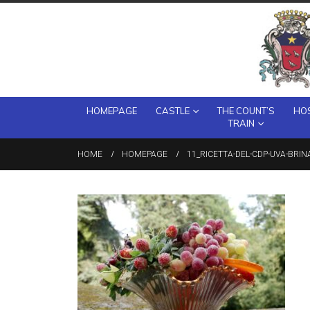
HOMEPAGE
CASTLE
THE COUNT’S
HOS
TRAIN
HOME
HOMEPAGE
11_RICETTA-DEL-CDP-UVA-BRIN