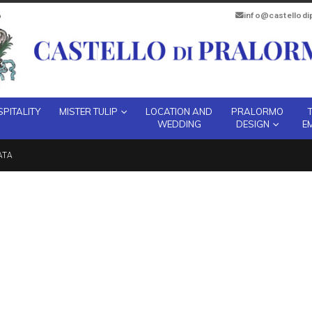
info@castellod
PITALITY
MISTER TULIP
LOCATION AND
PRALORMO
WEDDING
DESIGN
E
ATA