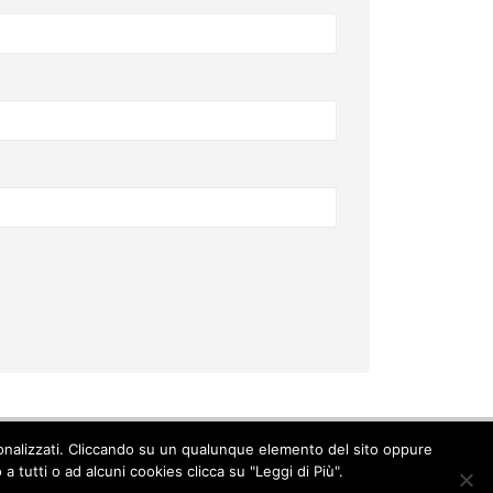
ersonalizzati. Cliccando su un qualunque elemento del sito oppure
Cookie Policy
-
Privacy Policy
 tutti o ad alcuni cookies clicca su "Leggi di Più".
© Copyright 2017. All Rights Reserved.