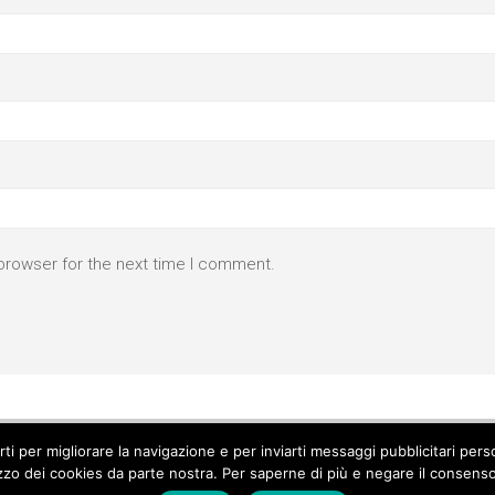
browser for the next time I comment.
parti per migliorare la navigazione e per inviarti messaggi pubblicitari p
izzo dei cookies da parte nostra. Per saperne di più e negare il consenso a