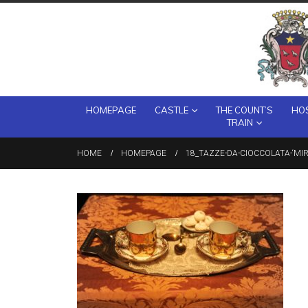
HOMEPAGE
CASTLE
THE COUNT’S
HOS
TRAIN
HOME
HOMEPAGE
18_TAZZE-DA-CIOCCOLATA-‘MIR