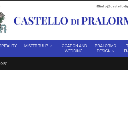
info@castellod
PITALITY
MISTER TULIP
LOCATION AND
PRALORMO
WEDDING
DESIGN
E
OIR’