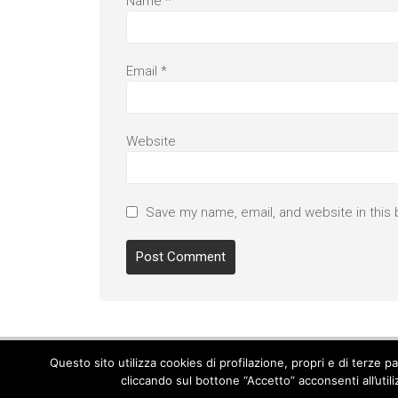
Name
*
Email
*
Website
Save my name, email, and website in this 
Questo sito utilizza cookies di profilazione, propri e di terze 
cliccando sul bottone “Accetto” acconsenti all’util