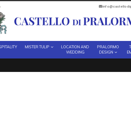
info@castellod
PITALITY
MISTER TULIP
LOCATION AND
PRALORMO
WEDDING
DESIGN
E