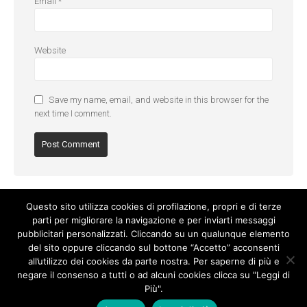
Email
*
Website
Save my name, email, and website in this browser for the
next time I comment.
Questo sito utilizza cookies di profilazione, propri e di terze
parti per migliorare la navigazione e per inviarti messaggi
pubblicitari personalizzati. Cliccando su un qualunque elemento
del sito oppure cliccando sul bottone “Accetto” acconsenti
all’utilizzo dei cookies da parte nostra. Per saperne di più e
negare il consenso a tutti o ad alcuni cookies clicca su "Leggi di
Più".
Cookie Policy
-
Privacy Policy