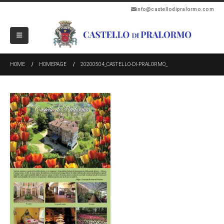
info@castellodipralormo.com
HOME
HOMEPAGE
20200504_CASTELLO-DI-PRALORMO_