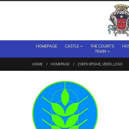
HOMEPAGE
CASTLE
THE COUNT’S
HOS
TRAIN
HOME
HOMEPAGE
228PX-SPIGHE_VERDI_LOGO