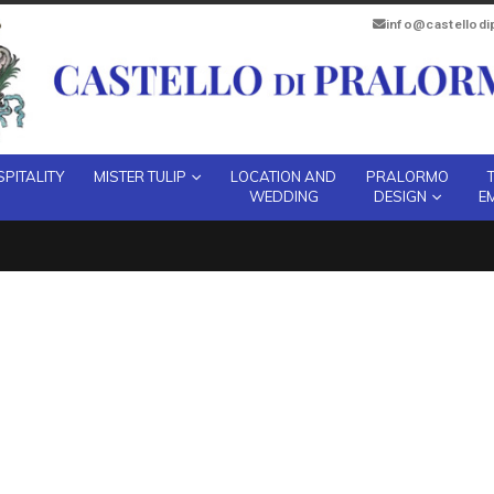
info@castellod
PITALITY
MISTER TULIP
LOCATION AND
PRALORMO
WEDDING
DESIGN
E