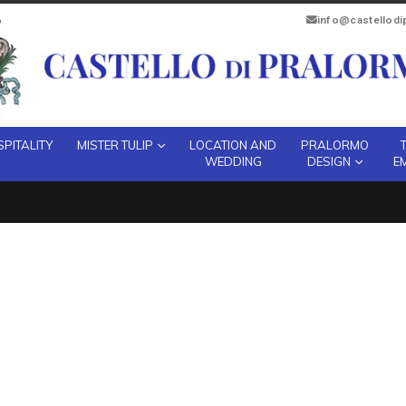
info@castellod
PITALITY
MISTER TULIP
LOCATION AND
PRALORMO
WEDDING
DESIGN
E