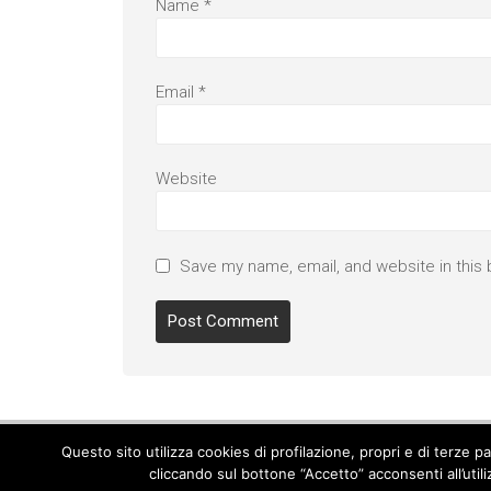
Name
*
Email
*
Website
Save my name, email, and website in this 
Questo sito utilizza cookies di profilazione, propri e di terze 
cliccando sul bottone “Accetto” acconsenti all’util