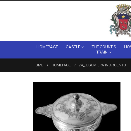
HOMEPAGE
CASTLE
THE COUNT’S
HOS
TRAIN
HOME
HOMEPAGE
24_LEGUMIERA-IN-ARGENTO