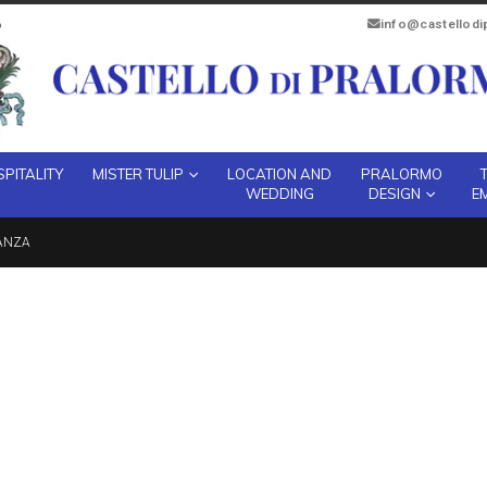
info@castellod
PITALITY
MISTER TULIP
LOCATION AND
PRALORMO
WEDDING
DESIGN
E
ANZA