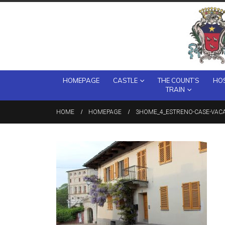
HOMEPAGE
CASTLE
THE COUNT’S
HOS
TRAIN
HOME
HOMEPAGE
3HOME_4_ESTRENO-CASE-VAC