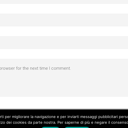
browser for the next time I comment.
parti per migliorare la navigazione e per inviarti messaggi pubblicitari p
izzo dei cookies da parte nostra. Per saperne di più e negare il consenso a