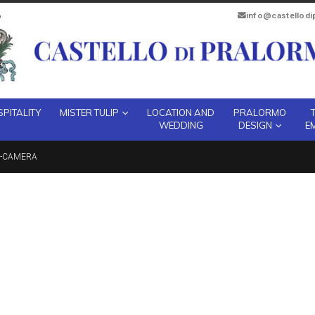
info@castellod
PITALITY
MISTER TULIP
LOCATION AND
PRALORMO
WEDDING
DESIGN
E
A-CAMERA