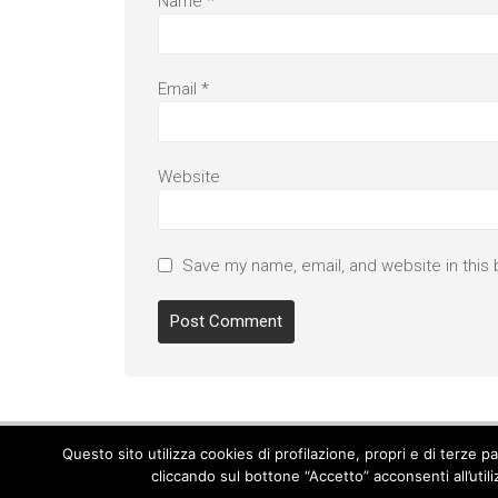
Name
*
Email
*
Website
Save my name, email, and website in this 
Questo sito utilizza cookies di profilazione, propri e di terze 
cliccando sul bottone “Accetto” acconsenti all’util