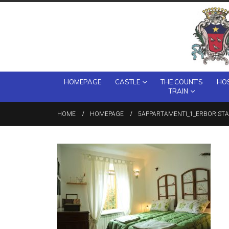
HOMEPAGE
CASTLE
THE COUNT’S
HOS
TRAIN
HOME
HOMEPAGE
5APPARTAMENTI_1_ERBORIST