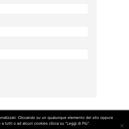
ersonalizzati. Cliccando su un qualunque elemento del sito oppure
Cookie Policy
-
Privacy Policy
 tutti o ad alcuni cookies clicca su "Leggi di Più".
© Copyright 2017. All Rights Reserved.