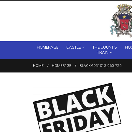
HOMEPAGE
CASTLE
THE COUNT’S
HOS
TRAIN
HOME
HOMEPAGE
BLACK-2951013_960_720