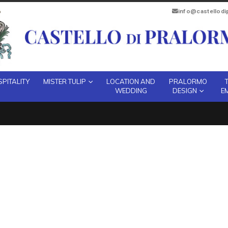
info@castellod
PITALITY
MISTER TULIP
LOCATION AND
PRALORMO
WEDDING
DESIGN
E