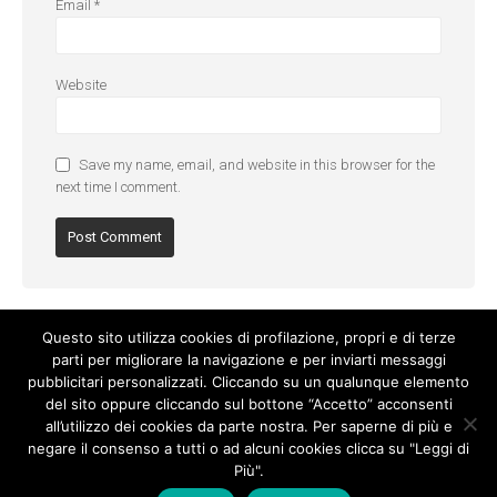
Email
*
Website
Save my name, email, and website in this browser for the
next time I comment.
Questo sito utilizza cookies di profilazione, propri e di terze
parti per migliorare la navigazione e per inviarti messaggi
pubblicitari personalizzati. Cliccando su un qualunque elemento
del sito oppure cliccando sul bottone “Accetto” acconsenti
all’utilizzo dei cookies da parte nostra. Per saperne di più e
negare il consenso a tutti o ad alcuni cookies clicca su "Leggi di
Più".
Cookie Policy
-
Privacy Policy