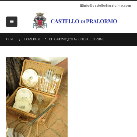
info@castellodipralormo.com
HOME
HOMEPAGE
CHIC-PICNIC_COLAZIONE-SULL’ERBA-5