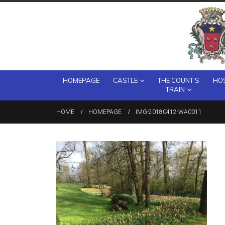
HOMEPAGE
CASTLE
THE COUNT’S
HOS
TRAIN
HOME
HOMEPAGE
IMG-20180412-WA0011