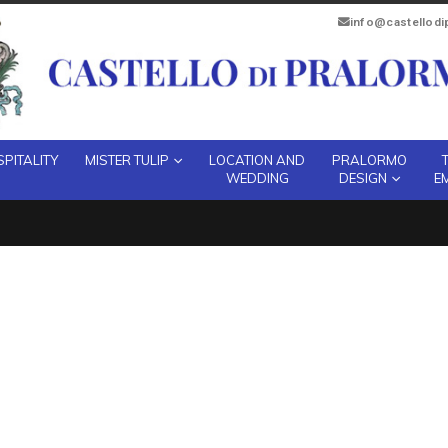
info@castellod
PITALITY
MISTER TULIP
LOCATION AND
PRALORMO
WEDDING
DESIGN
E