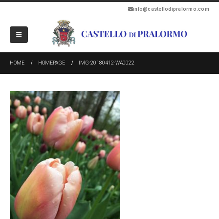
info@castellodipralormo.com
HOME
HOMEPAGE
IMG-20180412-WA0022