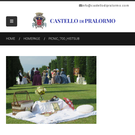
info@castellodipralormo.com
HOME
HOMEPAGE
PICNIC_’700_HISTSUB