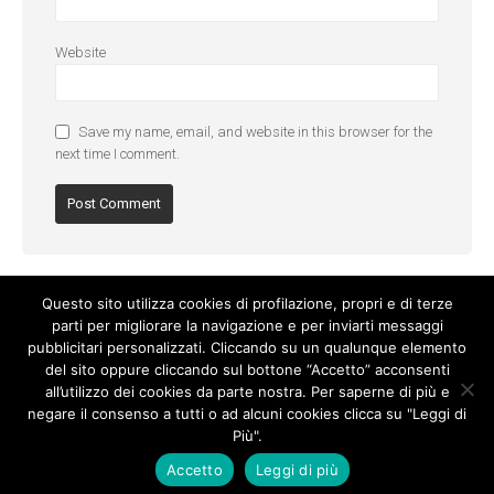
Website
Save my name, email, and website in this browser for the
next time I comment.
Questo sito utilizza cookies di profilazione, propri e di terze
parti per migliorare la navigazione e per inviarti messaggi
pubblicitari personalizzati. Cliccando su un qualunque elemento
del sito oppure cliccando sul bottone “Accetto” acconsenti
all’utilizzo dei cookies da parte nostra. Per saperne di più e
negare il consenso a tutti o ad alcuni cookies clicca su "Leggi di
Più".
Cookie Policy
-
Privacy Policy
Accetto
Leggi di più
© Copyright 2017. All Rights Reserved.