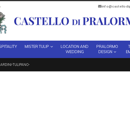
info@castellod
PITALITY
MISTER TULIP
LOCATION AND
PRALORMO
WEDDING
DESIGN
E
ARDINI-TULIPANO-