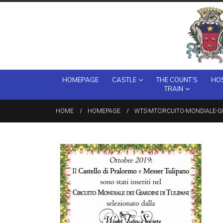
HOMEPAGE
CASTLE
THE COUNT’S
HOS
TRAIN
HOME
HOMEPAGE
WTS-MTCIRCUITO-MONDIALE-GI