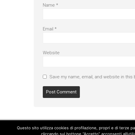
Name
*
Email
*
Website
Save my name, email, and website in this 
Questo sito utilizza cookies di profilazione, propri e di terze 
cliccando sul bottone “Accetto” acconsenti all’util