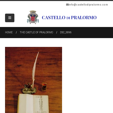
info@castellodipralormo.com
HOME
THE CASTLE OF PRALORMO
DSC_3896