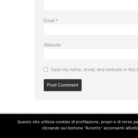
Email
*
Website
Save my name, email, and website in this 
Questo sito utilizza cookies di profilazione, propri e di terze 
cliccando sul bottone “Accetto” acconsenti all’util