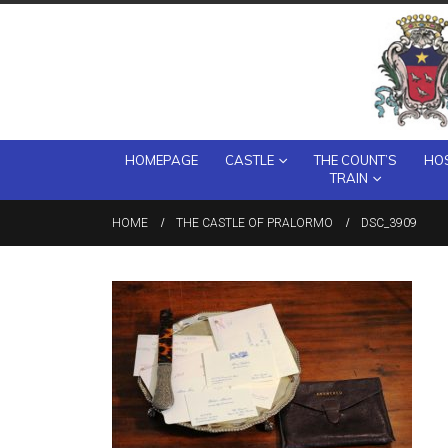
HOMEPAGE
CASTLE
THE COUNT’S
HOS
TRAIN
HOME
THE CASTLE OF PRALORMO
DSC_3909