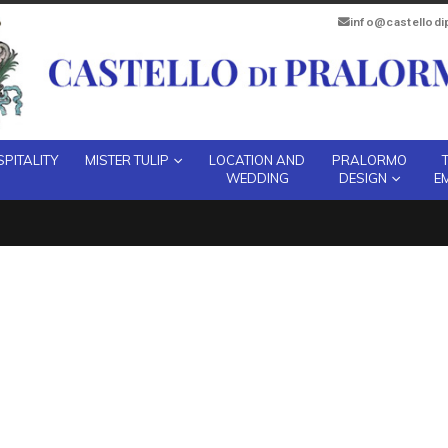
info@castellod
PITALITY
MISTER TULIP
LOCATION AND
PRALORMO
WEDDING
DESIGN
E