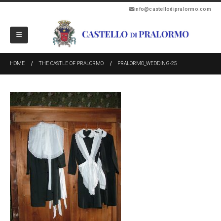
info@castellodipralormo.com
HOME
THE CASTLE OF PRALORMO
PRALORMO_WEDDING-25