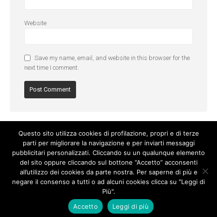
Website
Save my name, email, and website in this browser for the
next time I comment.
Questo sito utilizza cookies di profilazione, propri e di terze
parti per migliorare la navigazione e per inviarti messaggi
pubblicitari personalizzati. Cliccando su un qualunque elemento
del sito oppure cliccando sul bottone “Accetto” acconsenti
all’utilizzo dei cookies da parte nostra. Per saperne di più e
negare il consenso a tutti o ad alcuni cookies clicca su "Leggi di
Più".
Cookie Policy
-
Privacy Policy
Accetto
Leggi di più
© Copyright 2017. All Rights Reserved.