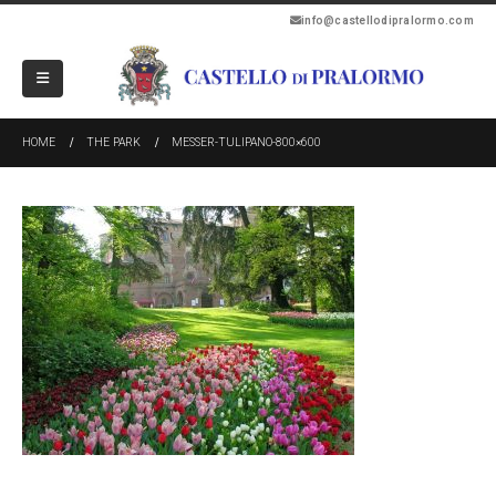
info@castellodipralormo.com
HOME
THE PARK
MESSER-TULIPANO-800×600