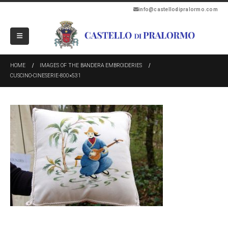
info@castellodipralormo.com
HOME
IMAGES OF THE BANDERA EMBROIDERIES
CUSCINO-CINESERIE-800×531