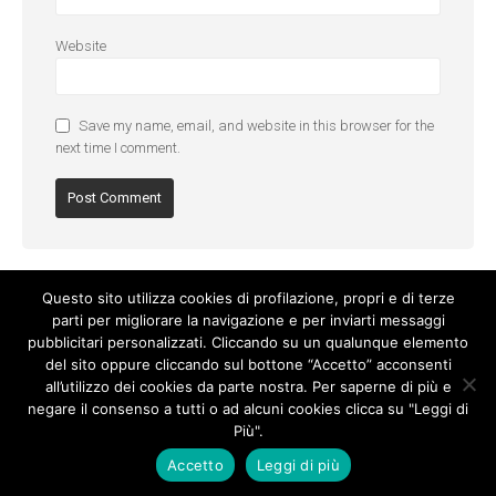
Website
Save my name, email, and website in this browser for the
next time I comment.
Questo sito utilizza cookies di profilazione, propri e di terze
parti per migliorare la navigazione e per inviarti messaggi
pubblicitari personalizzati. Cliccando su un qualunque elemento
del sito oppure cliccando sul bottone “Accetto” acconsenti
all’utilizzo dei cookies da parte nostra. Per saperne di più e
negare il consenso a tutti o ad alcuni cookies clicca su "Leggi di
Più".
Cookie Policy
-
Privacy Policy
Accetto
Leggi di più
© Copyright 2017. All Rights Reserved.