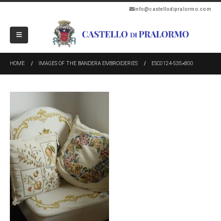
info@castellodipralormo.com
HOME
IMAGES OF THE BANDERA EMBROIDERIES
ESC0124-535×800