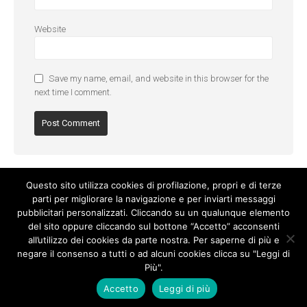
Website
Save my name, email, and website in this browser for the
next time I comment.
Questo sito utilizza cookies di profilazione, propri e di terze
parti per migliorare la navigazione e per inviarti messaggi
pubblicitari personalizzati. Cliccando su un qualunque elemento
del sito oppure cliccando sul bottone “Accetto” acconsenti
all’utilizzo dei cookies da parte nostra. Per saperne di più e
negare il consenso a tutti o ad alcuni cookies clicca su "Leggi di
Più".
Cookie Policy
-
Privacy Policy
Accetto
Leggi di più
© Copyright 2017. All Rights Reserved.