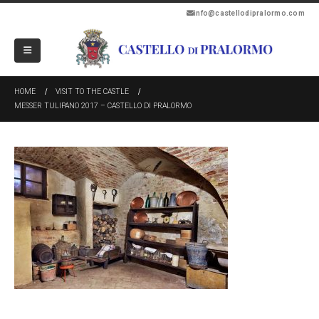
info@castellodipralormo.com
HOME
VISIT TO THE CASTLE
MESSER TULIPANO 2017 – CASTELLO DI PRALORMO