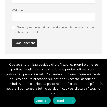
Website
Save my name, email, and website in this browser for the
next time I comment.
Questo sito utilizza cookies di profilazione, propri e di terze
parti per migliorare la navigazione e per inviarti messaggi
pubblicitari personalizzati. Cliccando su un qualunque elemento
del sito oppure cliccando sul bottone “Accetto” acconsenti
all’utilizzo dei cookies da parte nostra. Per saperne di più e
negare il consenso a tutti o ad alcuni cookies clicca su "Leggi di
Più".
Cookie Policy
-
Privacy Policy
Accetto
Leggi di più
© Copyright 2017. All Rights Reserved.