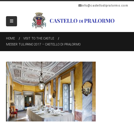
info@castellodipralormo.com
HOME
VISIT TO THE CASTLE
MESSER TULIPANO 2017 – CASTELLO DI PRALORMO