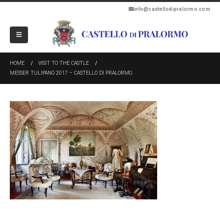
info@castellodipralormo.com
HOME
VISIT TO THE CASTLE
MESSER TULIPANO 2017 – CASTELLO DI PRALORMO