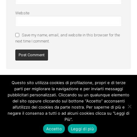
Website
Save my name, email, and website in this browser for the
next time I comment.
Questo sito utilizza cookies di profilazione, propri e di terze
parti per migliorare la navigazione e per inviarti messaggi
pubblicitari personalizzati. Cliccando su un qualunque elemento
del sito oppure cliccando sul bottone “Accetto” acconsenti
all’utilizzo dei cookies da parte nostra. Per saperne di più e
negare il consenso a tutti o ad alcuni cookies clicca su "Leggi di
Più".
Cookie Policy
-
Privacy Policy
Accetto
Leggi di più
© Copyright 2017. All Rights Reserved.