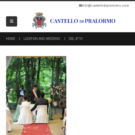
info@castellodipralormo.com
HOME
LOCATION AND WEDDING
DSC_4710