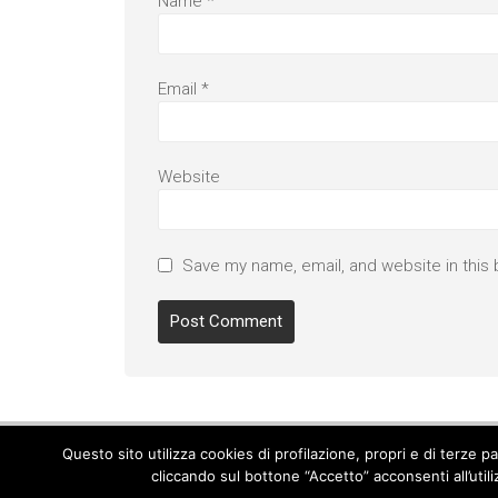
Name
*
Email
*
Website
Save my name, email, and website in this 
Questo sito utilizza cookies di profilazione, propri e di terze 
cliccando sul bottone “Accetto” acconsenti all’util