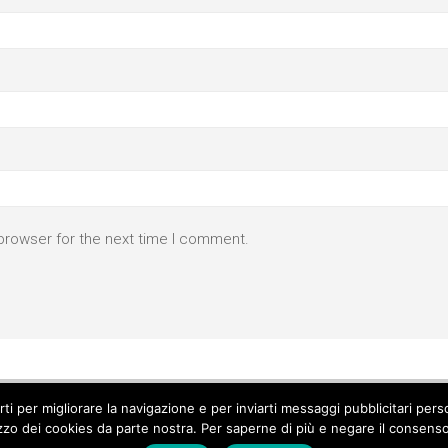
browser for the next time I comment.
parti per migliorare la navigazione e per inviarti messaggi pubblicitari p
izzo dei cookies da parte nostra. Per saperne di più e negare il consenso a