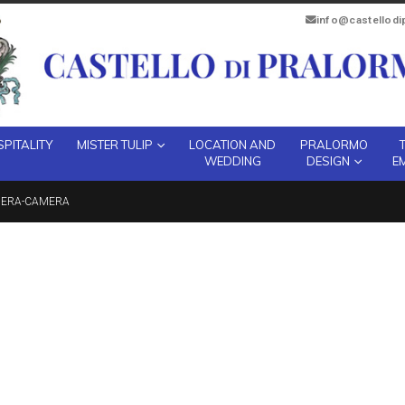
info@castellod
PITALITY
MISTER TULIP
LOCATION AND
PRALORMO
WEDDING
DESIGN
E
NERA-CAMERA