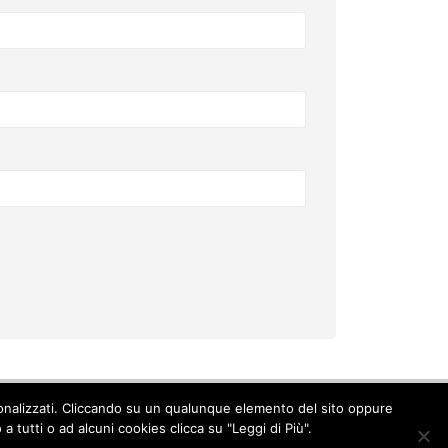
ersonalizzati. Cliccando su un qualunque elemento del sito oppure
Cookie Policy
-
Privacy Policy
 tutti o ad alcuni cookies clicca su "Leggi di Più".
© Copyright 2017. All Rights Reserved.