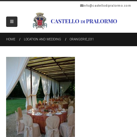
info@castellodipralormo.com
HOME
LOCATION AND WEDDING
ORANGERIE_031