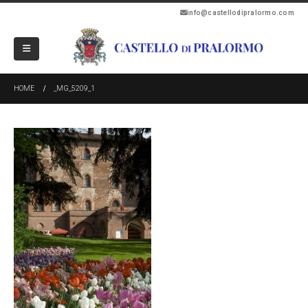
info@castellodipralormo.com
HOME
_MG_5209_1