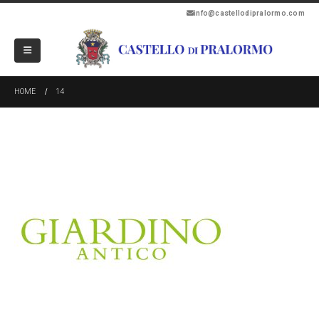
info@castellodipralormo.com
HOME
14